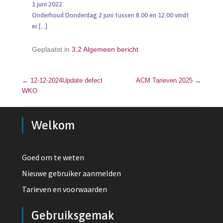
1 juni 2022
Onderhoud Donderdag 2 juni tussen 8.00 en 12.00 vindt
er
[…]
Geplaatst in
3.2 Algemeen bericht
←
12-12-2024Update defect
Bericht navigatie
ACM Tarieven 2025
→
WKO
Welkom
Goed om te weten
Nieuwe gebruiker aanmelden
Tarieven en voorwaarden
Gebruiksgemak