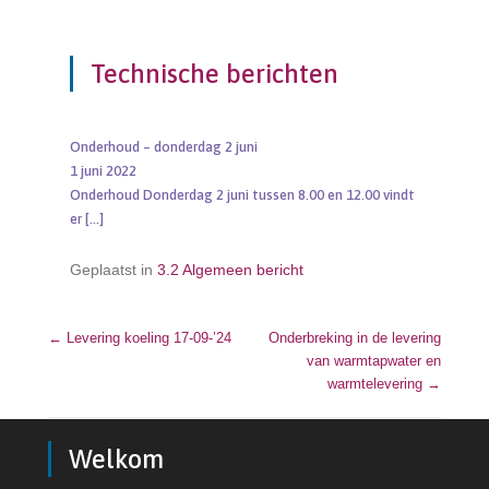
Technische berichten
Onderhoud – donderdag 2 juni
1 juni 2022
Onderhoud Donderdag 2 juni tussen 8.00 en 12.00 vindt
er
[…]
Geplaatst in
3.2 Algemeen bericht
←
Levering koeling 17-09-’24
Bericht navigatie
Onderbreking in de levering
van warmtapwater en
warmtelevering
→
Welkom